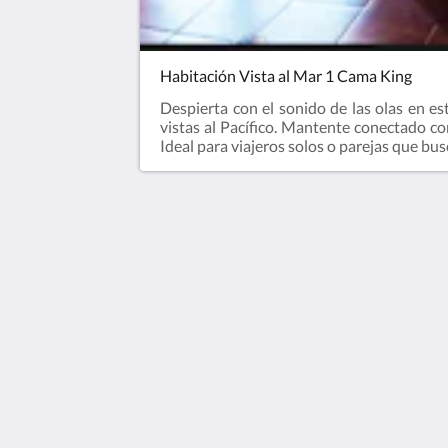
Habitación Vista al Mar 1 Cama King
Despierta con el sonido de las olas en e
vistas al Pacífico. Mantente conectado co
Ideal para viajeros solos o parejas que bu
Las Rocas Resort and Spa
Carretera Libre Tijuana-Ensenada Km
Rosarito BC 22710
Mexico
1 866 445 8909
2026
All rights reserved