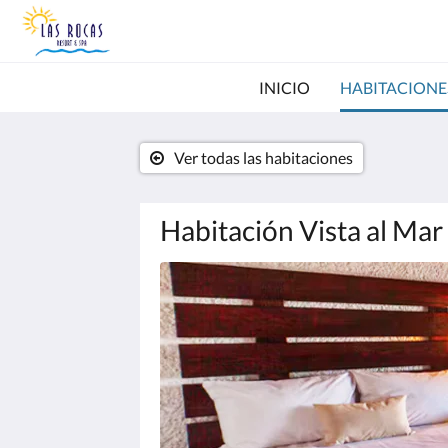
INICIO
HABITACIONE
Ver todas las habitaciones
Habitación Vista al Ma
A
continuación
se
muestra
un
carrusel
de
imágenes.
Para
verlas,