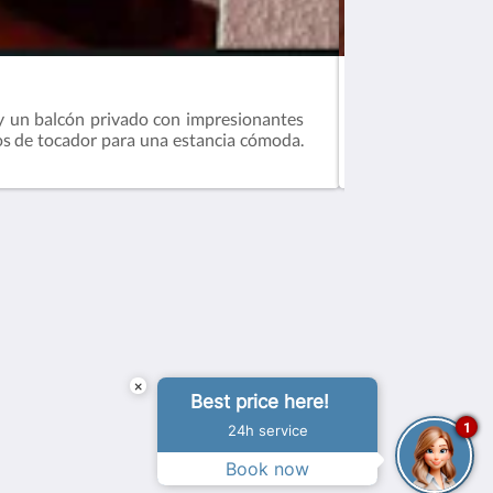
Habitación Vista
e y un balcón privado con impresionantes
Ideal para fami
los de tocador para una estancia cómoda.
resplandeciente O
y relajación.
Medios sociales
×
Best price here!
1
24h service
Powered by
Canvas
Book now