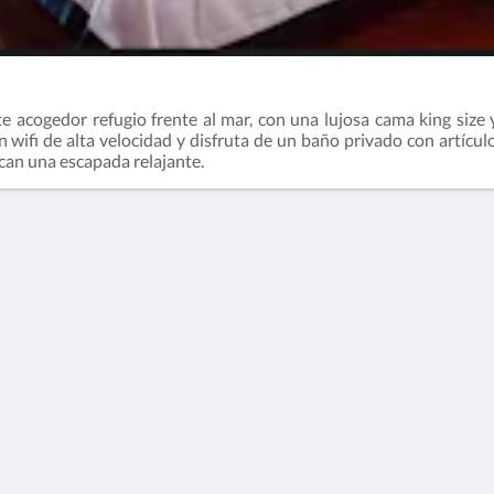
ste acogedor refugio frente al mar, con una lujosa cama king siz
n wifi de alta velocidad y disfruta de un baño privado con artícu
scan una escapada relajante.
. 38.5
English
Español