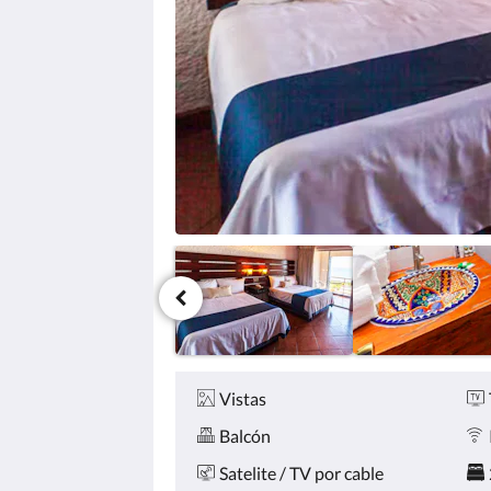
haga
clic
en
los
botones
siguiente
y
anterior.
Comodidades
Vistas
Balcón
Satelite / TV por cable